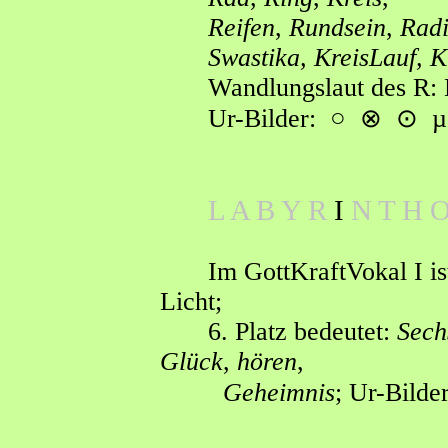
Reifen
,
Rundsein
,
Radi
Swastika, KreisLauf, 
Wandlungslaut des R: 
Ur-Bilder:
○
⊗
⊙
µ
L A B Y R
I
N T H O
Im GottKraftVokal I i
Licht;
6. Platz bedeutet:
Sech
Glück
,
hören
,
Geheimnis
; Ur-Bilder