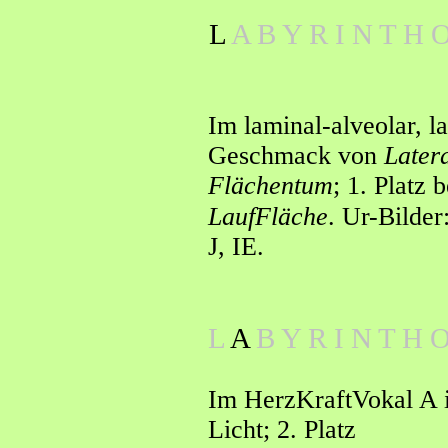
L
A B Y R I N T H 
Im laminal-alveolar, l
Geschmack von
L
ater
Flächentum
; 1. Platz 
LaufFläche
. Ur-Bilder
J, IE.
L
A
B Y R I N T H 
Im HerzKraftVokal A 
Licht
;
2. Platz