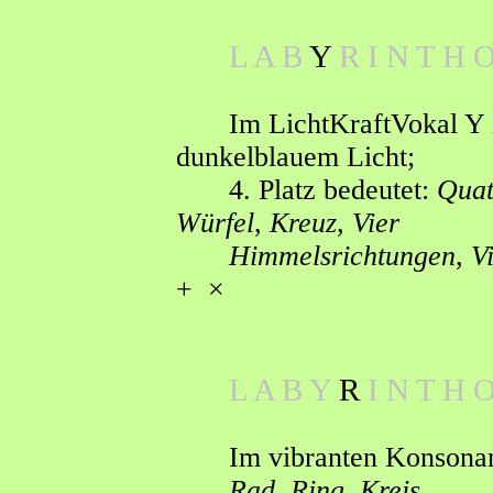
L A B
Y
R I N T H 
Im LichtKraftVokal Y
dunkelblauem Licht
;
4. Platz bedeutet:
Quat
W
ürfel
,
Kreuz
,
Vier
Himmelsrichtungen
,
Vi
+
×
L A B Y
R
I N T H 
Im vibranten Konsona
Rad
,
Ring
,
Kreis
,