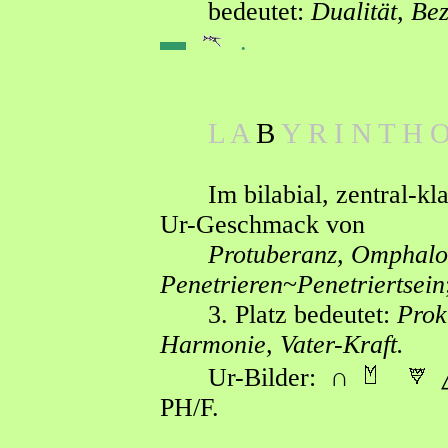
bedeutet:
Dualit
ät, Be
▬
.
L A
B
Y R I N T H 
Im bilabial, zentral-k
Ur-Geschmack von
Protuberanz, Omphalos
Penetrieren
~
Penetriertsein
3. Platz bedeutet:
Prok
Harmonie,
Vater-Kraft.
Ur-Bilder:
∩
PH/F.